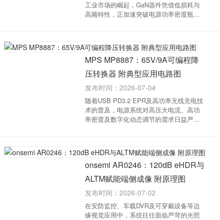
工业市场的崛起，GaN器件凭借低损耗与
高频特性，正加速突破电源功率密度瓶
颈。然而，GaN的价值释放高度依赖专用
驱动芯片的精准适配。纳芯微全新推出的
110V半桥GaN驱动芯片NSD2123，专为增
强型E-mode GaN HEM...
MPS MP8887：65V/9A可编程降
压转换器 附典型应用电路图
发布时间：2026-07-04
随着USB PD3.2 EPR及高功率无线充电技
术的普及，电源系统对高压大电流、高功
率密度及数字化动态调节的需求日益严
苛。MPS推出的MP8887高效同步降压转
换器，凭借65V宽输入、9A峰值电流及I2C
数字控制特性，为新一代大功率应用提供
了高集成度的电源...
onsemi AR0246：120dB eHDR与
ALTM赋能端侧成像 附原理图
发布时间：2026-07-02
在安防监控、车载DVR及可穿戴设备等边
缘视觉应用中，系统往往面临严苛的光照