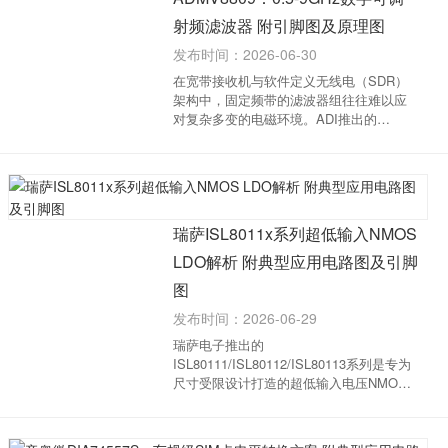
射频滤波器 附引脚图及原理图
发布时间：2026-06-30
在宽带接收机与软件定义无线电（SDR）
架构中，固定频带的滤波器组往往难以应
对复杂多变的电磁环境。ADI推出的
ADMV8809是一款全单片微波集成电路
（MMIC），它将四个独立控制的高通滤波
器（HPF）与低通滤波器（LPF）高度集
成，为0.5 GHz至9 GHz频段提供了灵活的
动...
瑞萨ISL8011x系列超低输入NMOS
LDO解析 附典型应用电路图及引脚
图
发布时间：2026-06-29
瑞萨电子推出的
ISL80111/ISL80112/ISL80113系列是专为
尺寸受限设计打造的超低输入电压NMOS
LDO，分别提供1A、2A和3A输出电流规
格。该系列采用亚微米CMOS工艺，在性
能、尺寸与功耗之间实现了最优平衡，为