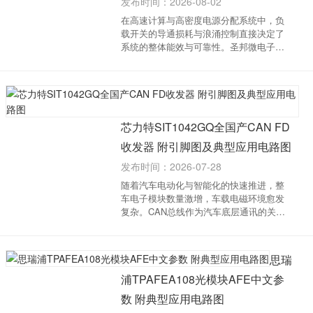
发布时间：2026-08-02
在高速计算与高密度电源分配系统中，负
载开关的导通损耗与浪涌控制直接决定了
系统的整体能效与可靠性。圣邦微电子推
出的SGM25665是一款专为大电流应用设
计的单通道负载开关，凭借4mΩ的超低导
通电阻与10A的连续负载能力，为光模块、
SSD及工业计...
芯力特SIT1042GQ全国产CAN FD
收发器 附引脚图及典型应用电路图
发布时间：2026-07-28
随着汽车电动化与智能化的快速推进，整
车电子模块数量激增，车载电磁环境愈发
复杂。CAN总线作为汽车底层通讯的关键
神经网络，其通信稳定性直接关系到行车
安全。针对这一严苛需求，国内CAN/LIN
收发器龙头厂商芯力特推出了全新车规级
思瑞
SIT1042GQ。该...
浦TPAFEA108光模块AFE中文参
数 附典型应用电路图