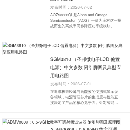
发布时间：2026-07-02
AOZ53228QI 是Alpha and Omega
Semiconductor（AOS）一款为应对这一挑
战而生的高效率同步降压功率级模块。该
器件将上下管MOSFET与集成驱动器合封
于一个紧凑的5mm x 5mm QFN封装内，
为系统设计工程师提供了一个兼具高性能
与高可靠性的单芯片功...
SGM3810 （圣邦微电子LCD 偏置
电源）中文参数 附引脚图及典型应
用电路图
发布时间：2026-07-01
在追求极致轻薄与高能效的便携式显示设
备领域，电源管理芯片的集成度与性能直
接决定了产品的核心竞争力。针对智能手
机、平板电脑等对空间与功耗极为敏感的
应用，圣邦微电子推出了 SGM3810 （订
购料号：SGM3810YG/TR）。这款器件是
一款高度集成的单...
ADMV8809：0.5-9GHz数字可调