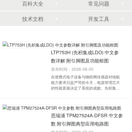
百科大全
常见问题
技术文档
开发工具
LTP753H (先积集成LDO) 中文参
数详解 附引脚图及功能框图
发布时间：2026-08-05
在便携式电子设备与物联网传感器对续航
能力要求日益严苛的今天，电源管理芯片
的性能直接决定了系统的成败。先积集成
推出的 LTP753H 系列，正是一款专为低功
耗应用设计的高精度、低噪声CMOS线性
稳压器（LDO），为工程师提供了延长电
池寿命与保障信号...
思瑞浦 TPM27524A-DFSR 中文参
数 附引脚图典型应用电路图