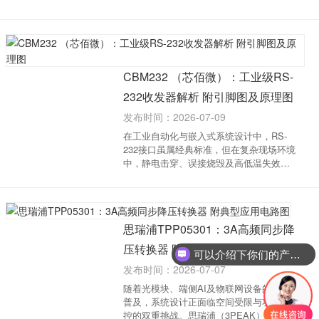
同步降压转换器凭借6V至100V的宽输入电
压范围与50ns的极短最小导通时间，支持
从48V标称输入到低压轨的直接降压，大幅
简化了系统...
CBM232 （芯佰微）：工业级RS-
232收发器解析 附引脚图及原理图
发布时间：2026-07-09
在工业自动化与嵌入式系统设计中，RS-
232接口虽属经典标准，但在复杂现场环境
中，静电击穿、误接烧毁及高低温失效等
痛点频发。针对工业级高可靠性需求，芯
佰微电子推出CBM232工业级RS-232收发
器，以单电源架构、硬核防护及Pin-to-Pin
兼容性，为国产替...
思瑞浦TPP05301：3A高频同步降
压转换器 附典型应用电路图
可以介绍下你们的产品么
发布时间：2026-07-07
随着光模块、端侧AI及物联网设备的快速
普及，系统设计正面临空间受限与功耗管
控的双重挑战。思瑞浦（3PEAK）推出的