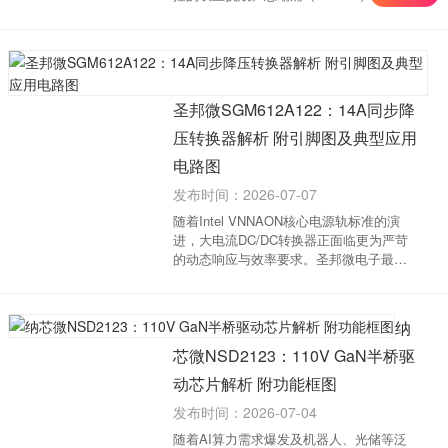
新一代同步降压转换器TPP05301，凭借高
频、超低静态功耗及紧凑封装，为DSP、
SerDes等核心器件提供高可靠供电方案。
核心参数与特性高...
圣邦微SGM612A122：14A同步降
压转换器解析 附引脚图及典型应用
电路图
发布时间：2026-07-07
随着Intel VNNAON核心电源轨标准的演
进，大电流DC/DC转换器正面临更为严苛
的动态响应与效率要求。圣邦微电子最新
推出的SGM612A122高性能同步降压转换
器，凭借4.5V至24V宽输入电压与14A持续
输出能力，为笔记本电脑、工业计算机等
纳
高功率密度应用...
芯微NSD2123：110V GaN半桥驱
动芯片解析 附功能框图
发布时间：2026-07-04
随着AI算力需求爆发及机器人、光储等泛