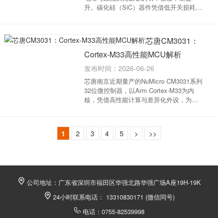
升。碳化硅（SiC）器件凭借低开关损耗与
耐高温特性，正全面替代传统硅基方案。
为匹配这一技术升级，芯朋微推出了第二
代SiC隔离驱动芯片PN7905，为高频高压
芯唐CM3031：
系统提供核心硬件支...
Cortex-M33高性能MCU解析
发布时间：2026-06-26
芯唐南京近期量产的NuMicro CM3031系列
32位微控制器，以Arm Cortex-M33为内
核，凭借高性能计算与差异化外设，为工
业控制与智能终端提供了高稳定性的核心
控制方案。核心参数与特性高性能计算内
核：主频高达180 MHz，配置最大512KB
1
2
3
4
5
>
>>
Flash与320KB RAM...
公司地址：广东省深圳市福田区华强北路华强广场A座19H-19K
24小时联系电话： 13310830171 (微信同号)
电话：0755-82539998