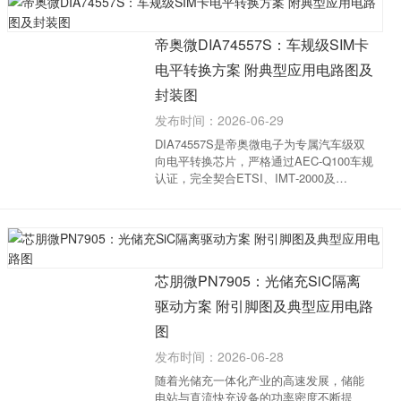
低电压数字IC提供了高精度的电源转换方
案...
帝奥微DIA74557S：车规级SIM卡
电平转换方案 附典型应用电路图及
封装图
发布时间：2026-06-29
DIA74557S是帝奥微电子为专属汽车级双
向电平转换芯片，严格通过AEC‑Q100车规
认证，完全契合ETSI、IMT‑2000及
ISO7816‑3全系列车载SIM接口规范。芯片
电压适配范围宽泛，低压主控侧支持
1.08V~1.95V，SIM卡高压侧覆盖
1.65V~3.6V，全面兼容市面主流车...
芯朋微PN7905：光储充SiC隔离
驱动方案 附引脚图及典型应用电路
图
发布时间：2026-06-28
随着光储充一体化产业的高速发展，储能
电站与直流快充设备的功率密度不断提