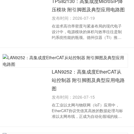
TPS82130：高集成度MicroSiP降
压模块 附引脚图及典型应用电路图
发布时间：2026-07-19
在追求高功率密度与紧凑布局的现代电子
设计中，电源模块的体积与效率往往是制
约系统性能的瓶颈。德州仪器（TI）推出
的TPS82130是一款17V输入、3A输出的同
步降压转换器MicroSiP电源模块。该模块
将同步降压控制器、功率MOSFET及电感
器高度集成于...
LAN9252：高集成度EtherCAT从
站控制器 附引脚图及典型应用电路
图
发布时间：2026-07-15
在工业以太网与物联网（IoT）应用中，
EtherCAT协议凭借其高效的数据处理与标
准以太网布线，正成为自动化领域的核心
标准。为降低系统复杂度与BOM成本，
Microchip推出的LAN9252 EtherCAT从站
控制器（ESC）。该芯片集成了双