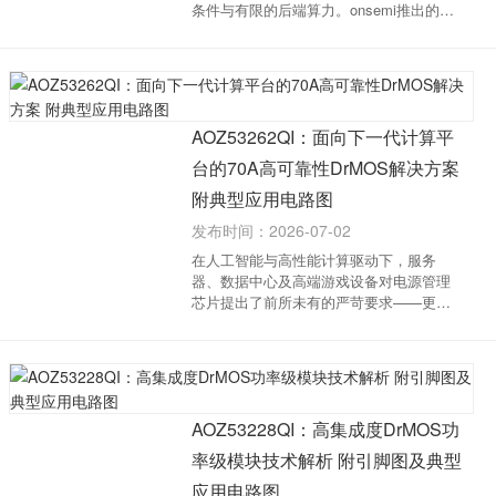
条件与有限的后端算力。onsemi推出的
AR0246图像传感器专为这一痛点设计，作
为Hyperlux LH系列的核心成员，它以1/4英
寸BSI堆叠架构，将120dB嵌入式高动态范
围（eHDR）与自适...
AOZ53262QI：面向下一代计算平
台的70A高可靠性DrMOS解决方案
附典型应用电路图
发布时间：2026-07-02
在人工智能与高性能计算驱动下，服务
器、数据中心及高端游戏设备对电源管理
芯片提出了前所未有的严苛要求——更高
的功率密度、更精准的电流控制以及更强
的瞬态响应能力。针对这一趋势，Alpha
and Omega Semiconductor（AOS）推出
了 AOZ53262QI，一...
AOZ53228QI：高集成度DrMOS功
率级模块技术解析 附引脚图及典型
应用电路图