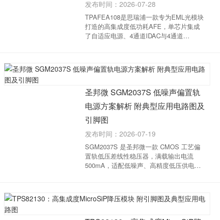
发布时间：2026-07-28
TPAFEA108是思瑞浦一款专为EML光模块
打造的高集成度低功耗AFE，单芯片集成
了自适应电源、4通道IDAC与4通道
VDAC，大幅简化了外围电路设计。核心参
数与特性高集成度模拟前端：采用
QFN3.4×2.8-22小型化封装，单芯片集成4
路12位IDAC（0~220mA）、4路12位...
圣邦微 SGM2037S 低噪声偏置轨
电源方案解析 附典型应用电路图及
引脚图
发布时间：2026-07-19
SGM2037S 是圣邦微一款 CMOS 工艺偏
置轨低压差线性稳压器，满载输出电流
500mA，适配低噪声、高精度低压供电场
景，圣邦微电子代理、原厂货源-中芯巨能
为您提供SGM2037S：中文参数、引脚
图、典型应用电路图、规格书及现货。器
件核心电气参数供电电...