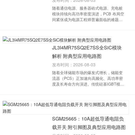
发布时间：2026-08-03
随着通信电源、服务器砖式电源、充电桩
模块持续向高功率密度演进，PCB 布局空
间紧张成为电源工程师普遍面临的难题。
思瑞浦推出 TPM27524A-DFSR 双通道栅
极驱动芯片，凭借 DFN1.5×1.5-8 超小型封
装，在保障驱动性能的前提下，有效缓解
高密度电源...
JL3I4MR75SQ2E7SS全SiC模块
解析 附典型应用电路图
发布时间：2026-08-03
随着全球储能市场的爆发式增长，储能变
流器（PCS）正加速向高频化、高功率密
度及长寿命方向演进。传统硅基IGBT模块
在开关损耗与散热方面的瓶颈日益凸显。
金兰功率半导体(系无锡新洁能股份有限公
司（股票代码：605111）子公司)推出的
LQ2系列三电平全Si...
SGM25665：10A超低导通电阻负
载开关 附引脚图及典型应用电路图